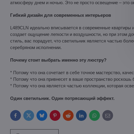
атмосферу днем ​​и ночью. Это не просто освещение – это 
Гибкий дизайн для современных интерьеров
L489CLN идеально вписывается в современные квартиры и
создает ощущение легкости и воздушности, но при этом д
стиль, вас порадует, что светильник является частью боле
серебряном исполнении.
Почему стоит выбрать именно эту люстру?
* Потому что она сочетает в себе точное мастерство, кач
* Потому что она привнесет в ваше пространство роскошь 
* Потому что она является частью коллекции, которая осве
Один светильник. Один потрясающий эффект.
Facebook
Twitter
Bluesky
Pinterest
Reddit
LinkedIn
WhatsApp
E-
mail