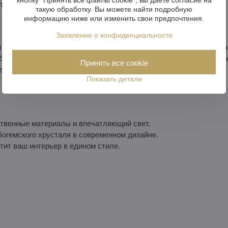
опыт, который может подарить только хрустальное стекло.
такую обработку. Вы можете найти подробную
информацию ниже или изменить свои предпочтения.
Заявление о конфиденциальности
 представительные помещения. Благодаря регулируемому подв
обавляет характер помещению. Если вы планируете создать еди
Принять все cookie
е широкой коллекции в том же дизайне и доступен в золотом и
Показать детали
ественные материалы и впечатляющий свет.
богемского хрусталя в современном дизайне.
тит ваш интерьер в едином стиле.