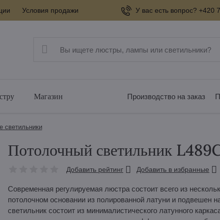
ции
Условия продажи
У вас есть вопрос? +420 7
стру
Магазин
Производство на заказ
П
е светильники
Потолочный светильник L489
Добавить рейтинг
Добавить в избранные
Современная регулируемая люстра состоит всего из нескольк
потолочном основании из полированной латуни и подвешен на 
светильник состоит из минималистического латунного каркаса