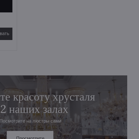
вать
те красоту хрусталя
 2 наших залах
Посмотрите на люстры сами
Просмотрите