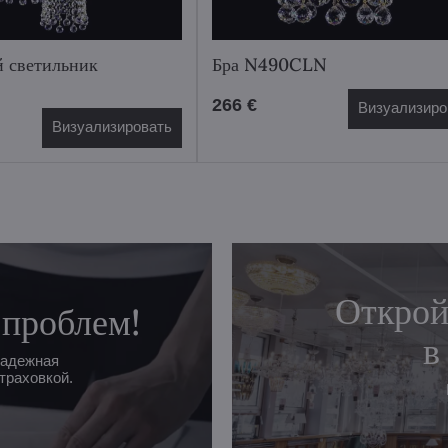
 светильник
Бра N490CLN
266 €
Визуализиро
Визуализировать
Открой
 проблем!
в
надежная
траховкой.