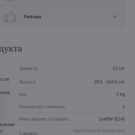
Рейтинг
дукта
Диаметр:
12 cm
истое
Высота:
29,5 - 104,5 cm
олом,
вес:
2 kg
Количество лампочек:
1
Макс.мощность/Цоколь:
1x40W (E14)
альными
Хрустальные подвесные
ю
Category: