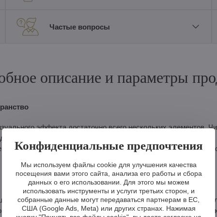
Частые вопросы
обное описание и параметры про
транство
изуального эффекта достаточно всего нескольких элементов. Ч
ддерживает элегантный светильник, подвешенный на кабеле с
Конфиденциальные предпочтения
е точно настроить высоту под пространство – над обеденным ст
Мы используем файлы cookie для улучшения качества
посещения вами этого сайта, анализа его работы и сбора
данных о его использовании. Для этого мы можем
использовать инструменты и услуги третьих сторон, и
собранные данные могут передаваться партнерам в ЕС,
цепочки подвесок из ограненного хрусталя, законченные хруст
США (Google Ads, Meta) или других странах. Нажимая
ом преломляет свет, создавая сверкающие отражения и приятну
кнопку "Принять все файлы cookie", вы даете согласие на