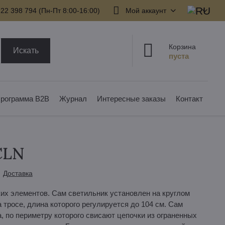
22 398 794​ (Пн-Пт 8:00-16:00)
Мой аккаунт
Корзина
Искать
рограмма B2B
Журнал
Интересные заказы
Контакт
CLN
Доставка
их элементов. Сам светильник установлен на круглом
тросе, длина которого регулируется до 104 см. Сам
, по периметру которого свисают цепочки из ограненных