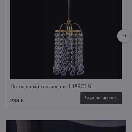
Потолочный светильник L489CLN
Визуализировать
236 €