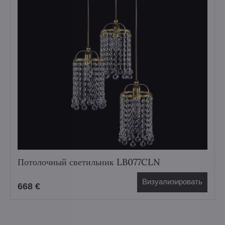
Потолочный светильник LB077CLN
Визуализировать
668 €