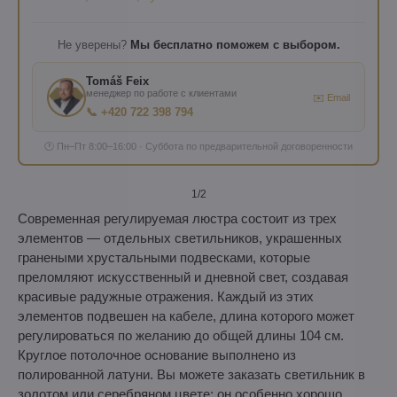
Не уверены?
Мы бесплатно поможем с выбором.
Tomáš Feix
менеджер по работе с клиентами
✉️ Email
📞 +420 722 398 794
🕐 Пн–Пт 8:00–16:00 · Суббота по предварительной договоренности
1
/2
Современная регулируемая люстра состоит из трех
элементов — отдельных светильников, украшенных
гранеными хрустальными подвесками, которые
преломляют искусственный и дневной свет, создавая
красивые радужные отражения. Каждый из этих
элементов подвешен на кабеле, длина которого может
регулироваться по желанию до общей длины 104 см.
Круглое потолочное основание выполнено из
полированной латуни. Вы можете заказать светильник в
золотом или серебряном цвете; он особенно хорошо