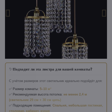
✨
Подходит ли эта люстра для вашей комнаты?
С учётом размеров этот светильник идеально подойдёт для:
✅ Размер комнаты:
5–10 м²
✅ Рекомендуемая высота потолка:
не менее 2,4 м
(светильник 29 см + 30 см цепь)
✅ Подходящие помещения:
Спальня, небольшая гостиная,
столовая, кабинет, кухня