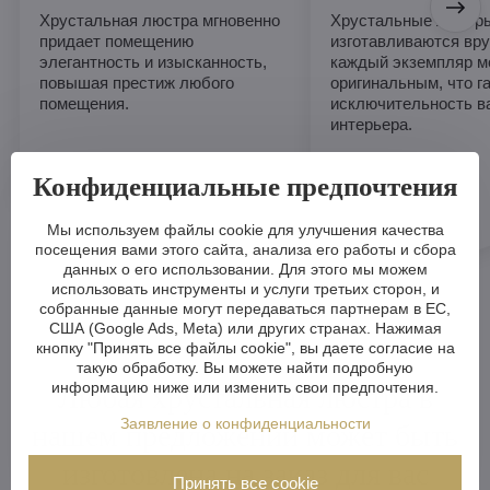
Хрустальная люстра мгновенно
Хрустальные люстры
придает помещению
изготавливаются вру
элегантность и изысканность,
каждый экземпляр м
повышая престиж любого
оригинальным, что г
помещения.
исключительность в
интерьера.
Конфиденциальные предпочтения
Мы используем файлы cookie для улучшения качества
посещения вами этого сайта, анализа его работы и сбора
данных о его использовании. Для этого мы можем
использовать инструменты и услуги третьих сторон, и
собранные данные могут передаваться партнерам в ЕС,
США (Google Ads, Meta) или других странах. Нажимая
кнопку "Принять все файлы cookie", вы даете согласие на
такую обработку. Вы можете найти подробную
Любая хрустальная люстра в
информацию ниже или изменить свои предпочтения.
Заявление о конфиденциальности
нашем предложении может быть
изготовлена на заказ для вас
Принять все cookie