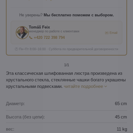
Не уверены?
Мы бесплатно поможем с выбором.
Tomáš Feix
менеджер по работе с клиентами
✉️ Email
📞 +420 722 398 794
🕐 Пн–Пт 8:00–16:00 · Суббота по предварительной договоренности
1
/1
Эта классическая шлифованная люстра произведена из
хрустального стекла, стеклянные чашки богато украшены
хрустальными подвесками.
читайте подробнее
Диаметр:
65 cm
Высота (без цепи):
45 cm
вес:
11 kg