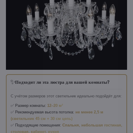
✨
Подходит ли эта люстра для вашей комнаты?
С учётом размеров этот светильник идеально подойдёт для:
✅ Размер комнаты:
12–20 м²
✅ Рекомендуемая высота потолка:
не менее 2,5 м
(светильник 45 см + 30 см цепь)
✅ Подходящие помещения:
Спальня, небольшая гостиная,
столовая, кабинет, кухня