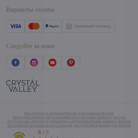
Варианты оплаты
Банковский перевод
Следуйте за нами
Все люстры в наличии
Люстры в выставочном зале
Типы хрустальных светильников
Светодиодные лампы и люстры
Хрустальная люстра по-прежнему в моде
Меблировка домов и квартир
Винтажный интерьер и хрустальные люстры
Светильники для ванной
5
/
5
Excellent