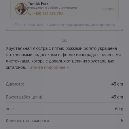
Tomáš Feix
менеджер по работе с клиентами
✉️ Email
📞 +420 722 398 794
🕐 Пн–Пт 8:00–16:00 · Суббота по предварительной договоренности
1
/1
Хрустальная люстра с пятью рожками богато украшена
стеклянными подвесками в форме винограда с зелеными
листочками, которые дополняют цепи из хрустальных
октагонов.
читайте подробнее
Диаметр:
45 cm
Высота (без цепи):
45 cm
вес:
6 kg
Количество лампочек:
5