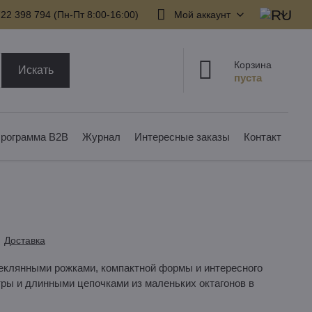
22 398 794​ (Пн-Пт 8:00-16:00)
Мой аккаунт
Корзина
Искать
рограмма B2B
Журнал
Интересные заказы
Контакт
Доставка
еклянными рожками, компактной формы и интересного
тры и длинными цепочками из маленьких октагонов в