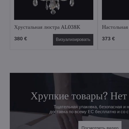
Хрустальная люстра AL038K
Hастольная
380 €
373 €
Визуализировать
Хрупкие товары? Нет
Тщательная упаковка, безопасная и 
доставка по всему ЕС бесплатно и со с
Посмотреть видео