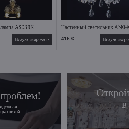
 лампа AS039K
Настенный светильник AN0
416 €
Визуализировать
Визуализиро
Открой
 проблем!
в
надежная
траховкой.