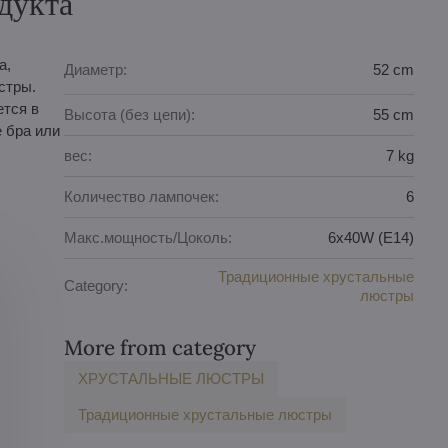
дукта
а,
Диаметр:
52 cm
стры.
тся в
Высота (без цепи):
55 cm
 бра или
вес:
7 kg
Количество лампочек:
6
Макс.мощность/Цоколь:
6x40W (E14)
Традиционные хрустальные
Category:
люстры
More from category
ХРУСТАЛЬНЫЕ ЛЮСТРЫ
Традиционные хрустальные люстры