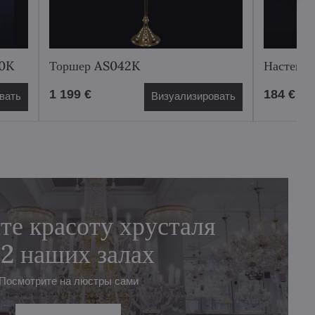
40K
Торшер AS042K
Настенн
1 199 €
184 €
вать
Визуализировать
те красоту хрусталя
 2 наших залах
Посмотрите на люстры сами