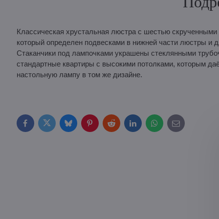
Подр
Классическая хрустальная люстра с шестью скрученными 
который определен подвесками в нижней части люстры и д
Стаканчики под лампочками украшены стеклянными трубо
стандартные квартиры с высокими потолками, которым даё
настольную лампу в том же дизайне.
Facebook
Twitter
Bluesky
Pinterest
Reddit
LinkedIn
WhatsApp
E-
mail