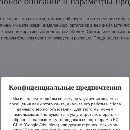
обное описание и параметры про
стеклянными рожками, компактной формы и интересного силуэт
линными цепочками из маленьких октагонов в верхней части лю
чками с декоративным волнистым ободом. Светильник вписывае
т своим блеском чувство люксуса и роскоши. Предлагаем также
Конфиденциальные предпочтения
Мы используем файлы cookie для улучшения качества
посещения вами этого сайта, анализа его работы и сбора
данных о его использовании. Для этого мы можем
использовать инструменты и услуги третьих сторон, и
собранные данные могут передаваться партнерам в ЕС,
США (Google Ads, Meta) или других странах. Нажимая
кнопку "Принять все файлы cookie", вы даете согласие на