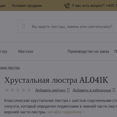
ции
Условия продажи
У вас есть вопрос? +420 7
стру
Магазин
Производство на заказ
П
ьные люстры
Хрустальная люстра AL041K
Добавить рейтинг
Добавить в избранные
Классическая хрустальная люстра с шестью скрученными ст
силуэта, который определен подвесками в нижней части люс
верхней части люстры.
читайте подробнее