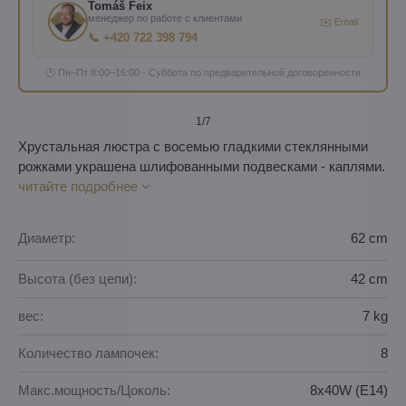
Tomáš Feix
менеджер по работе с клиентами
✉️ Email
📞 +420 722 398 794
🕐 Пн–Пт 8:00–16:00 · Суббота по предварительной договоренности
1
/7
Хрустальная люстра с восемью гладкими стеклянными
рожками украшена шлифованными подвесками - каплями.
читайте подробнее
Диаметр:
62 cm
Высота (без цепи):
42 cm
вес:
7 kg
Количество лампочек:
8
Макс.мощность/Цоколь:
8x40W (E14)