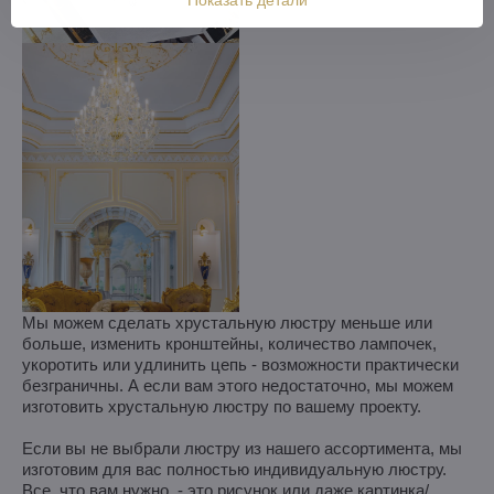
Показать детали
Мы можем сделать хрустальную люстру меньше или
больше, изменить кронштейны, количество лампочек,
укоротить или удлинить цепь - возможности практически
безграничны. А если вам этого недостаточно, мы можем
изготовить хрустальную люстру по вашему проекту.
Если вы не выбрали люстру из нашего ассортимента, мы
изготовим для вас полностью индивидуальную люстру.
Все, что вам нужно, - это рисунок или даже картинка/