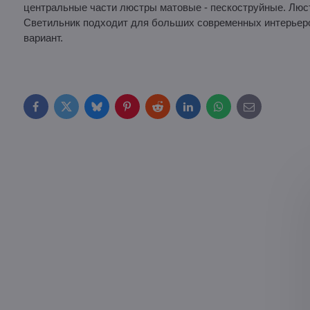
центральные части люстры матовые - пескоструйные. Лю
Светильник подходит для больших современных интерьеро
вариант.
Facebook
Twitter
Bluesky
Pinterest
Reddit
LinkedIn
WhatsApp
E-
mail