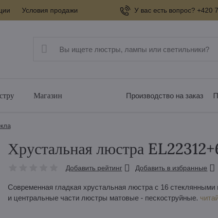
ции
Условия продажи
У вас есть вопрос? +420 7
стру
Магазин
Производство на заказ
П
екла
Хрустальная люстра EL22312+
Добавить рейтинг
Добавить в избранные
Современная гладкая хрустальная люстра с 16 стеклянными
и центральные части люстры матовые - пескоструйные.
чита