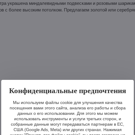
стра украшена миндалевидными подвесками и розовыми шарика
в с более высоким потолком. Предлагаем золотой или серебр
Конфиденциальные предпочтения
Мы используем файлы cookie для улучшения качества
посещения вами этого сайта, анализа его работы и сбора
данных о его использовании. Для этого мы можем
использовать инструменты и услуги третьих сторон, и
собранные данные могут передаваться партнерам в ЕС,
США (Google Ads, Meta) или других странах. Нажимая
кнопку "Принять все файлы cookie", вы даете согласие на