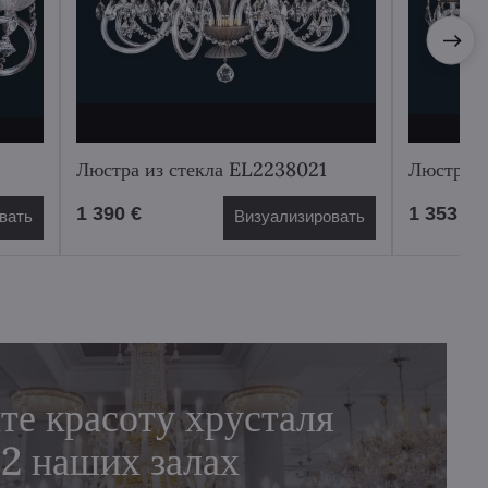
Люстра из стекла EL2238021
Люстра 
1 390 €
1 353 €
вать
Визуализировать
те красоту хрусталя
 2 наших залах