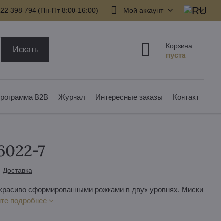
22 398 794​ (Пн-Пт 8:00-16:00)
Мой аккаунт
Корзина
Искать
рограмма B2B
Журнал
Интересные заказы
Контакт
6022-7
Доставка
 красиво сформированными рожками в двух уровнях. Миски
йте подробнее