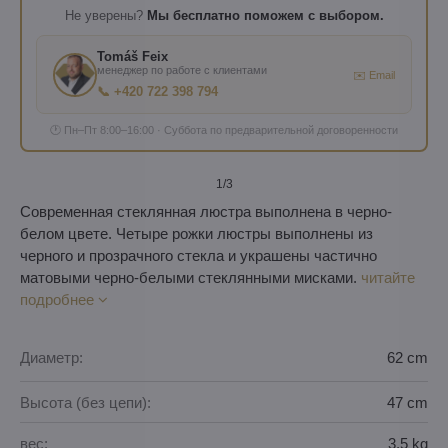
Не уверены?
Мы бесплатно поможем с выбором.
Tomáš Feix
менеджер по работе с клиентами
✉️ Email
📞 +420 722 398 794
🕐 Пн–Пт 8:00–16:00 · Суббота по предварительной договоренности
1
/3
Современная стеклянная люстра выполнена в черно-
белом цвете. Четыре рожки люстры выполнены из
черного и прозрачного стекла и украшены частично
матовыми черно-белыми стеклянными мисками.
читайте
подробнее
Диаметр:
62 cm
Высота (без цепи):
47 cm
вес:
3,5 kg