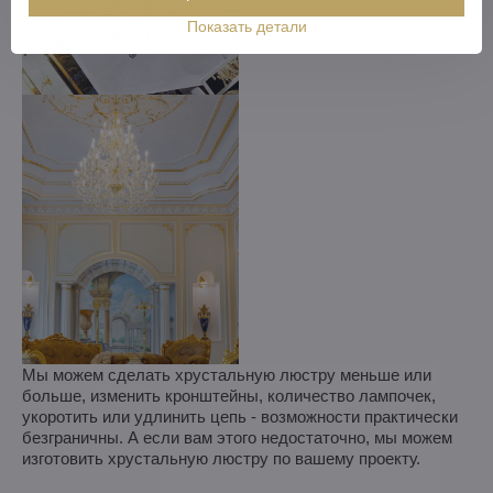
Показать детали
Мы можем сделать хрустальную люстру меньше или
больше, изменить кронштейны, количество лампочек,
укоротить или удлинить цепь - возможности практически
безграничны. А если вам этого недостаточно, мы можем
изготовить хрустальную люстру по вашему проекту.