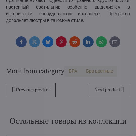
бра подчеркивают подвески из граненого хрусталя. Этот
настенный светильник особенно выделяется в
исторически оборудованном интерьере. Прекрасно
дополняет люстры в таком-же стиле.
Facebook
Twitter
Bluesky
Pinterest
Reddit
LinkedIn
WhatsApp
E-
mail
More from category
БPA
Бра цветные
Previous product
Next product
Остальные товары из коллекции