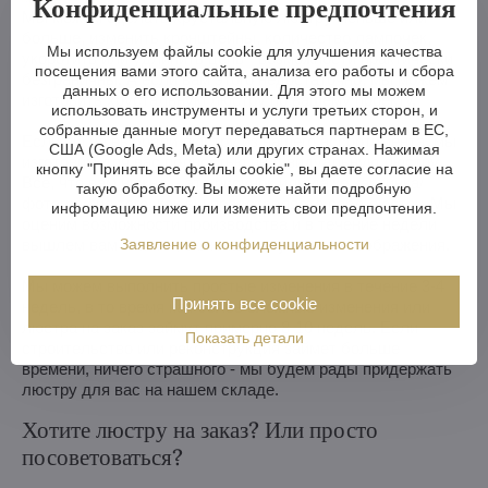
Конфиденциальные предпочтения
Мы можем сделать хрустальную люстру меньше или
больше, изменить кронштейны, количество лампочек,
Мы используем файлы cookie для улучшения качества
укоротить или удлинить цепь - возможности практически
посещения вами этого сайта, анализа его работы и сбора
безграничны. А если вам этого недостаточно, мы можем
данных о его использовании. Для этого мы можем
изготовить хрустальную люстру по вашему проекту.
использовать инструменты и услуги третьих сторон, и
собранные данные могут передаваться партнерам в ЕС,
Если вы не выбрали люстру из нашего ассортимента, мы
США (Google Ads, Meta) или других странах. Нажимая
изготовим для вас полностью индивидуальную люстру.
кнопку "Принять все файлы cookie", вы даете согласие на
Все, что вам нужно, - это рисунок или даже картинка/
такую обработку. Вы можете найти подробную
фотография того, как вы представляете себе люстру. Мы
информацию ниже или изменить свои предпочтения.
оценим возможности производства и в течение недели
Заявление о конфиденциальности
вышлем вам эскизы, включая визуальные изображения.
Мы можем выполнить простые изменения в течение 3-4
Принять все cookie
недель, в то время как более сложные изменения или
люстра на заказ займут примерно 8-10 недель. Если
Показать детали
строительство или реконструкция займет больше
времени, ничего страшного - мы будем рады придержать
люстру для вас на нашем складе.
Хотите люстру на заказ? Или просто
посоветоваться?