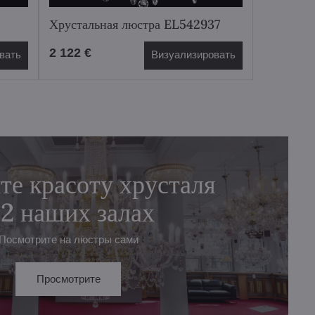
Хрустальная люстра EL542937
2 122 €
вать
Визуализировать
те красоту хрусталя
 2 наших залах
Посмотрите на люстры сами
Просмотрите