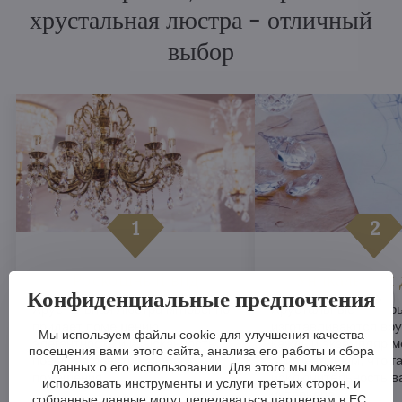
хрустальная люстра - отличный
выбор
Роскошный вид
Уникальный 
Конфиденциальные предпочтения
Хрустальная люстра мгновенно
Хрустальные люстры
придает помещению
изготавливаются вру
Мы используем файлы cookie для улучшения качества
элегантность и изысканность,
каждый экземпляр м
посещения вами этого сайта, анализа его работы и сбора
повышая престиж любого
оригинальным, что г
данных о его использовании. Для этого мы можем
помещения.
исключительность в
использовать инструменты и услуги третьих сторон, и
интерьера.
собранные данные могут передаваться партнерам в ЕС,