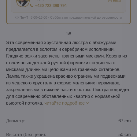
✉️ Email
📞 +420 722 398 794
🕐 Пн–Пт 8:00–16:00 · Суббота по предварительной договоренности
1
/5
Эта современная хрустальная люстра с абажурами
предлагается ​​в золотом и серебряном исполнении.
Гладкие рожки закончены гранеными мисками. Корона из
стеклянных деталей ручной формовки соединена с
мисками длинными цепочками из граненых октагонов.
Лампа также украшена красиво огранеными подвесками
из чешского хрусталя в форме маленьких пирамидок,
закрепленными в нижней части люстры. Люстра подойдет
для современно обставленных квартир с нормальной
высотой потолка.
читайте подробнее
Диаметр:
67 cm
Высота (без цепи):
50 cm