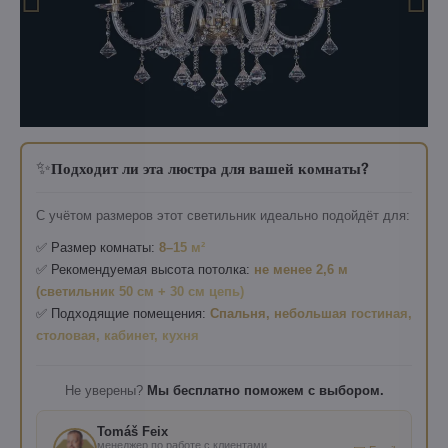
✨
Подходит ли эта люстра для вашей комнаты?
С учётом размеров этот светильник идеально подойдёт для:
✅ Размер комнаты:
8–15 м²
✅ Рекомендуемая высота потолка:
не менее 2,6 м
(светильник 50 см + 30 см цепь)
✅ Подходящие помещения:
Спальня, небольшая гостиная,
столовая, кабинет, кухня
Не уверены?
Мы бесплатно поможем с выбором.
Tomáš Feix
менеджер по работе с клиентами