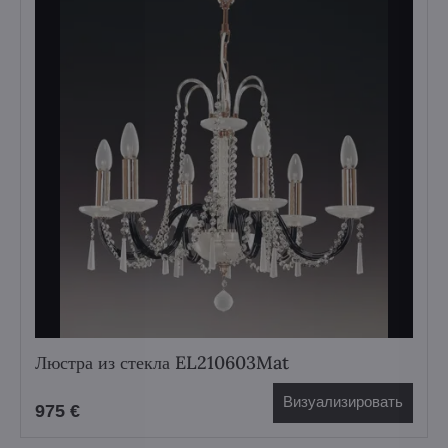
Люстра из стекла EL210603Mat
Визуализировать
975 €