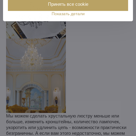
Принять все cookie
Показать детали
Мы можем сделать хрустальную люстру меньше или
больше, изменить кронштейны, количество лампочек,
укоротить или удлинить цепь - возможности практически
безграничны. А если вам этого недостаточно, мы можем