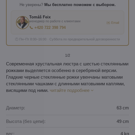
Не уверены?
Мы бесплатно поможем с выбором.
Tomáš Feix
менеджер по работе с клиентами
✉️ Email
📞 +420 722 398 794
🕐 Пн–Пт 8:00–16:00 · Суббота по предварительной договоренности
1
/2
Современная хрустальная люстра с шестью стеклянными
рожками выделяется особенно в серебряной версии.
Гладкие черные стеклянные рожки увенчаны матовыми
стеклянными чашками с длинными матовымим каплями,
висящими под ними.
читайте подробнее
Диаметр:
63 cm
Высота (без цепи):
49 cm
вес:
4 kg