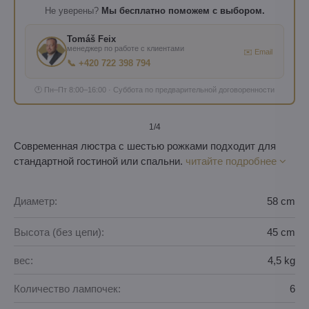
Не уверены?
Мы бесплатно поможем с выбором.
Tomáš Feix
менеджер по работе с клиентами
✉️ Email
📞 +420 722 398 794
🕐 Пн–Пт 8:00–16:00 · Суббота по предварительной договоренности
1
/4
Современная люстра с шестью рожками подходит для
стандартной гостиной или спальни.
читайте подробнее
Диаметр:
58 cm
Высота (без цепи):
45 cm
вес:
4,5 kg
Количество лампочек:
6