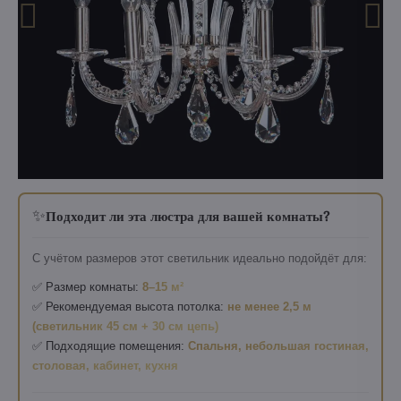
✨
Подходит ли эта люстра для вашей комнаты?
С учётом размеров этот светильник идеально подойдёт для:
✅ Размер комнаты:
8–15 м²
✅ Рекомендуемая высота потолка:
не менее 2,5 м
(светильник 45 см + 30 см цепь)
✅ Подходящие помещения:
Спальня, небольшая гостиная,
столовая, кабинет, кухня