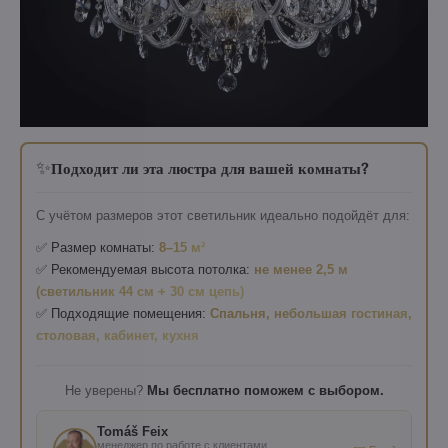
✨
Подходит ли эта люстра для вашей комнаты?
С учётом размеров этот светильник идеально подойдёт для:
✅ Размер комнаты:
8–15 м²
✅ Рекомендуемая высота потолка:
не менее 2,5 м
(светильник 44 см + 30 см цепь)
✅ Подходящие помещения:
Спальня, небольшая гостиная,
столовая, кабинет, кухня
Не уверены?
Мы бесплатно поможем с выбором.
Tomáš Feix
менеджер по работе с клиентами