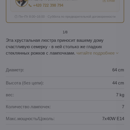
✉️ Email
📞 +420 722 398 794
🕐 Пн–Пт 8:00–16:00 · Суббота по предварительной договоренности
1
/8
Эта хрустальная люстра приносит вашему дому
счастливую семерку - в ней столько же гладких
стеклянных рожков с лампочками.
читайте подробнее
Диаметр:
64 cm
Высота (без цепи):
44 cm
вес:
7 kg
Количество лампочек:
7
Макс.мощность/Цоколь:
7x40W E14