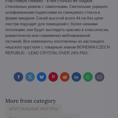
счастливую семерку - в ней столько же гладких
стеклянных рожков с лампочками. Светильник украшен
шлифованными подвесками из свинцового стекла в
форме миндаля. Своей высотой всего 44 см без цепи
люстра подходит для помещений с более низкими
потолками; она будет выглядеть красиво в классически,
романтически или современно меблированной
гостиной. Все компоненты изготовлены из настоящего
чешского хрусталя с товарным знаком BOHEMIA CZECH
REPUBLIC - LEAD CRYSTAL OVER 24% PbO.
Facebook
Twitter
Bluesky
Pinterest
Reddit
LinkedIn
WhatsApp
E-
mail
More from category
ХРУСТАЛЬНЫЕ ЛЮСТРЫ