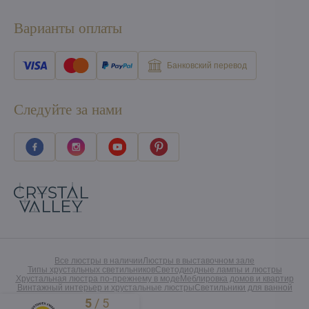
Варианты оплаты
Банковский перевод
Следуйте за нами
Все люстры в наличии
Люстры в выставочном зале
Типы хрустальных светильников
Светодиодные лампы и люстры
Хрустальная люстра по-прежнему в моде
Меблировка домов и квартир
Винтажный интерьер и хрустальные люстры
Светильники для ванной
5
/
5
Excellent