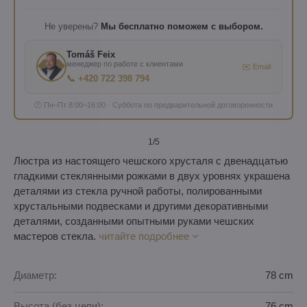
Не уверены?
Мы бесплатно поможем с выбором.
Tomáš Feix
менеджер по работе с клиентами
✉️ Email
📞 +420 722 398 794
🕐 Пн–Пт 8:00–16:00 · Суббота по предварительной договоренности
1
/5
Люстра из настоящего чешского хрусталя с двенадцатью
гладкими стеклянными рожками в двух уровнях украшена
деталями из стекла ручной работы, полированными
хрустальными подвесками и другими декоративными
деталями, созданными опытными руками чешских
мастеров стекла.
читайте подробнее
Диаметр:
78 cm
Высота (без цепи):
76 cm