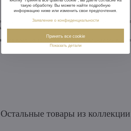
такую обработку. Вы можете найти подробную
информацию ниже или изменить свои предпочтения.
Заявление о конфиденциальности
енными и настольными лампами из нашего обширного ассортиме
 индивидуальность.
Принять все cookie
расоту и качество, которыми вы будете наслаждаться кажды
Показать детали
Остальные товары из коллекции