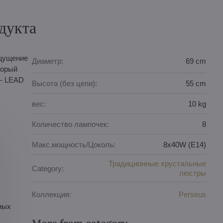
дукта
ощущение
Диаметр:
69 cm
торый
 - LEAD
Высота (без цепи):
55 cm
вес:
10 kg
Количество лампочек:
8
Макс.мощность/Цоколь:
8x40W (E14)
Традиционные хрустальные
Category:
люстры
Коллекция:
Perseus
ных