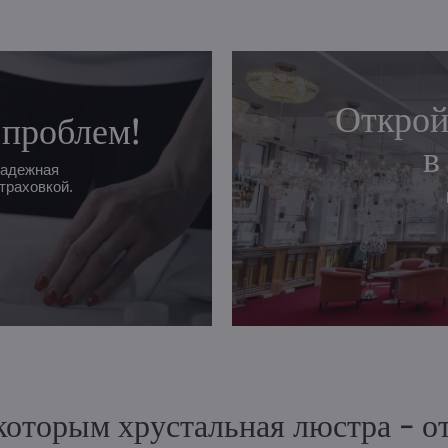
Открой
 проблем!
в
надежная
траховкой.
 которым хрустальная люстра - 