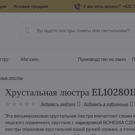
ции
Условия продажи
У вас есть вопрос? +420 7
стру
Магазин
Производство на заказ
П
ьные люстры
Хрустальная люстра EL10280
Добавить рейтинг
Добавить в избранные
Эта восьмирожковая хрустальная люстра впечатляет своим я
чешского ограненного хрусталя с маркировкой BOHEMIA C
люстры образован хрустальной вазой ручной огранки, а точ