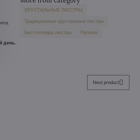
More from category
ХРУСТАЛЬНЫЕ ЛЮСТРЫ
Традиционные хрустальные люстры
нта.
Бестселлеры люстры
Perseus
й день.
Next product