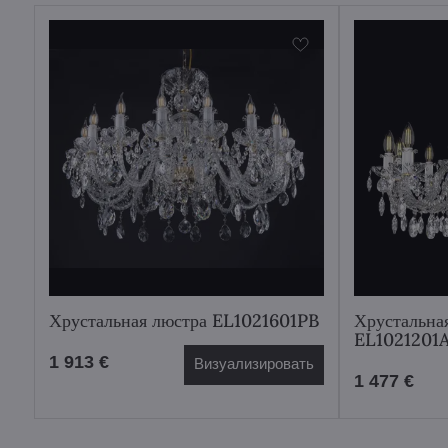
Хрустальная люстра EL1021601PB
Хрустальна
EL1021201
1 913 €
Визуализировать
1 477 €