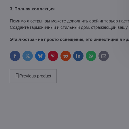
3. Полная коллекция
Помимо люстры, вы можете дополнить свой интерьер наст
Создайте гармоничный и стильный дом, отражающий вашу
Эта люстра - не просто освещение, это инвестиция в к
Facebook
Twitter
Bluesky
Pinterest
Reddit
LinkedIn
WhatsApp
E-
mail
Previous product