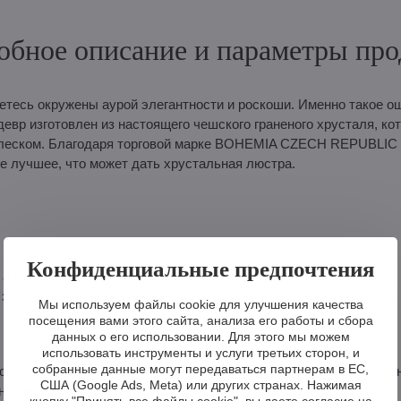
обное описание и параметры про
аетесь окружены аурой элегантности и роскоши. Именно такое 
вр изготовлен из настоящего чешского граненого хрусталя, ко
 блеском. Благодаря торговой марке BOHEMIA CZECH REPUBLIC
 лучшее, что может дать хрустальная люстра.
Конфиденциальные предпочтения
, а выточенные миски и хрустальные подвески обеспечивают
засияет как никогда раньше.
Мы используем файлы cookie для улучшения качества
посещения вами этого сайта, анализа его работы и сбора
данных о его использовании. Для этого мы можем
использовать инструменты и услуги третьих сторон, и
собранные данные могут передаваться партнерам в ЕС,
ном исполнении, а значит, она идеально подойдет для самых раз
США (Google Ads, Meta) или других странах. Нажимая
нтический стиль.
кнопку "Принять все файлы cookie", вы даете согласие на