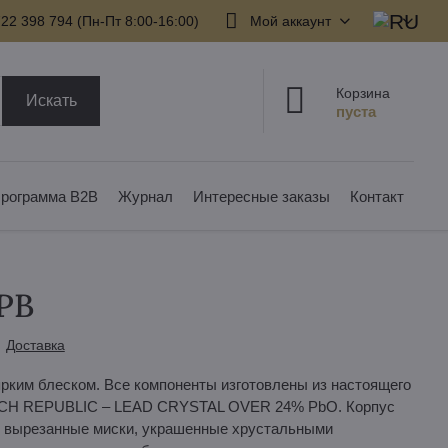
22 398 794​ (Пн-Пт 8:00-16:00)
Мой аккаунт
Корзина
Искать
рограмма B2B
Журнал
Интересные заказы
Контакт
1PB
Доставка
рким блеском. Все компоненты изготовлены из настоящего
ZECH REPUBLIC – LEAD CRYSTAL OVER 24% PbO. Корпус
но вырезанные миски, украшенные хрустальными