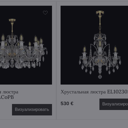
я люстра
Хрустальная люстра EL1023
ACoPB
530 €
Визуализиро
Визуализировать