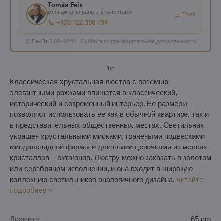
Tomáš Feix
менеджер по работе с клиентами
✉️ Email
📞 +420 722 398 794
🕐 Пн–Пт 8:00–16:00 · Суббота по предварительной договоренности
1
/5
Классическая хрустальная люстра с восемью
элегантными рожками впишется в классический,
исторический и современный интерьер. Ее размеры
позволяют использовать ее как в обычной квартире, так и
в представительных общественных местах. Светильник
украшен хрустальными мисками, гранеными подвесками
миндалевидной формы и длинными цепочками из мелких
кристаллов – октагонов. Люстру можно заказать в золотом
или серебряном исполнении, и она входит в широкую
коллекцию светильников аналогичного дизайна.
читайте
подробнее
Диаметр:
65 cm