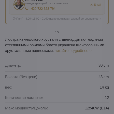
менеджер по работе с клиентами
✉️ Email
📞 +420 722 398 794
🕐 Пн–Пт 8:00–16:00 · Суббота по предварительной договоренности
1
/7
Люстра из чешского хрусталя с двенадцатью гладкими
стеклянными рожками богато украшена шлифованными
хрустальными подвесками.
читайте подробнее
Диаметр:
80 cm
Высота (без цепи):
48 cm
вес:
14 kg
Количество лампочек:
12
Макс.мощность/Цоколь:
12x40W (E14)