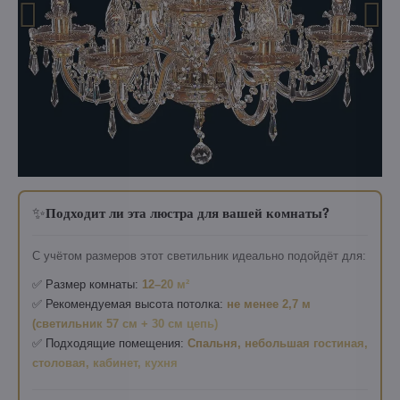
✨
Подходит ли эта люстра для вашей комнаты?
С учётом размеров этот светильник идеально подойдёт для:
✅ Размер комнаты:
12–20 м²
✅ Рекомендуемая высота потолка:
не менее 2,7 м
(светильник 57 см + 30 см цепь)
✅ Подходящие помещения:
Спальня, небольшая гостиная,
столовая, кабинет, кухня