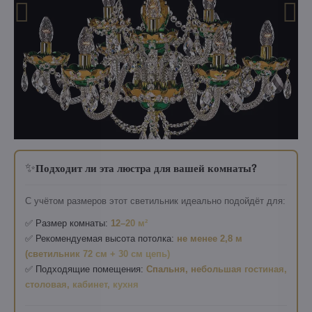
✨
Подходит ли эта люстра для вашей комнаты?
С учётом размеров этот светильник идеально подойдёт для:
✅ Размер комнаты:
12–20 м²
✅ Рекомендуемая высота потолка:
не менее 2,8 м
(светильник 72 см + 30 см цепь)
✅ Подходящие помещения:
Спальня, небольшая гостиная,
столовая, кабинет, кухня