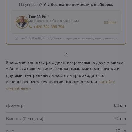
Не уверены?
Мы бесплатно поможем с выбором.
Tomáš Feix
менеджер по работе с клиентами
✉️ Email
📞 +420 722 398 794
🕐 Пн–Пт 8:00–16:00 · Суббота по предварительной договоренности
1
/3
Классическая люстра с девятью рожками в двух уровнях,
с богато украшенными стеклянными мисками, вазами и
другими центральными частями производится с
использованием технологии высокого эмаля.
читайте
подробнее
Диаметр:
68 cm
Высота (без цепи):
72 cm
вес:
10 kg