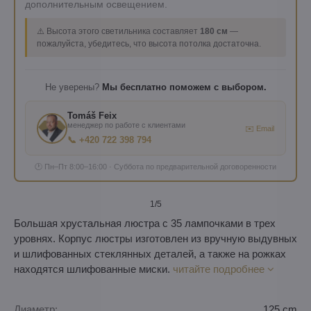
дополнительным освещением.
⚠️ Высота этого светильника составляет
180 см
—
пожалуйста, убедитесь, что высота потолка достаточна.
Не уверены?
Мы бесплатно поможем с выбором.
Tomáš Feix
менеджер по работе с клиентами
✉️ Email
📞 +420 722 398 794
🕐 Пн–Пт 8:00–16:00 · Суббота по предварительной договоренности
1
/5
Большая хрустальная люстра с 35 лампочками в трех
уровнях. Корпус люстры изготовлен из вручную выдувных
и шлифованных стеклянных деталей, а также на рожках
находятся шлифованные миски.
читайте подробнее
Диаметр:
125 cm