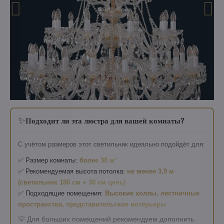
✨
Подходит ли эта люстра для вашей комнаты?
С учётом размеров этот светильник идеально подойдёт для:
✅ Размер комнаты:
более 30 м²
✅ Рекомендуемая высота потолка:
не менее 3,9 м
(светильник 180 см + 30 см цепь)
✅ Подходящие помещения:
Высокие холлы, лестничные
пространства, представительские интерьеры
💡 Для больших помещений рекомендуем дополнить