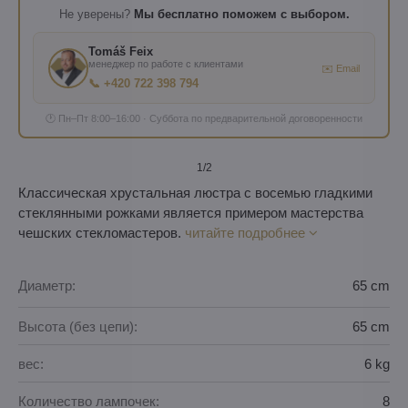
Не уверены?
Мы бесплатно поможем с выбором.
Tomáš Feix
менеджер по работе с клиентами
✉️ Email
📞 +420 722 398 794
🕐 Пн–Пт 8:00–16:00 · Суббота по предварительной договоренности
1
/2
Классическая хрустальная люстра с восемью гладкими
стеклянными рожками является примером мастерства
чешских стекломастеров.
читайте подробнее
Диаметр:
65 cm
Высота (без цепи):
65 cm
вес:
6 kg
Количество лампочек:
8