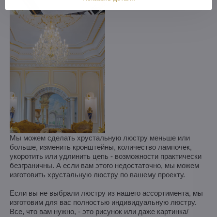
Мы можем сделать хрустальную люстру меньше или
больше, изменить кронштейны, количество лампочек,
укоротить или удлинить цепь - возможности практически
безграничны. А если вам этого недостаточно, мы можем
изготовить хрустальную люстру по вашему проекту.
Если вы не выбрали люстру из нашего ассортимента, мы
изготовим для вас полностью индивидуальную люстру.
Все, что вам нужно, - это рисунок или даже картинка/