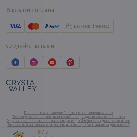
Варианты оплаты
Банковский перевод
Следуйте за нами
Все люстры в наличии
Люстры в выставочном зале
Типы хрустальных светильников
Светодиодные лампы и люстры
Хрустальная люстра по-прежнему в моде
Меблировка домов и квартир
Винтажный интерьер и хрустальные люстры
Светильники для ванной
5
/
5
Excellent