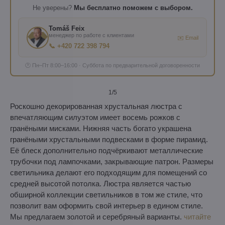
Не уверены?
Мы бесплатно поможем с выбором.
Tomáš Feix
менеджер по работе с клиентами
✉️ Email
📞 +420 722 398 794
🕐 Пн–Пт 8:00–16:00 · Суббота по предварительной договоренности
1
/5
Роскошно декорированная хрустальная люстра с
впечатляющим силуэтом имеет восемь рожков с
гранёными мисками. Нижняя часть богато украшена
гранёными хрустальными подвесками в форме пирамид.
Её блеск дополнительно подчёркивают металлические
трубочки под лампочками, закрывающие патрон. Размеры
светильника делают его подходящим для помещений со
средней высотой потолка. Люстра является частью
обширной коллекции светильников в том же стиле, что
позволит вам оформить свой интерьер в едином стиле.
Мы предлагаем золотой и серебряный варианты.
читайте