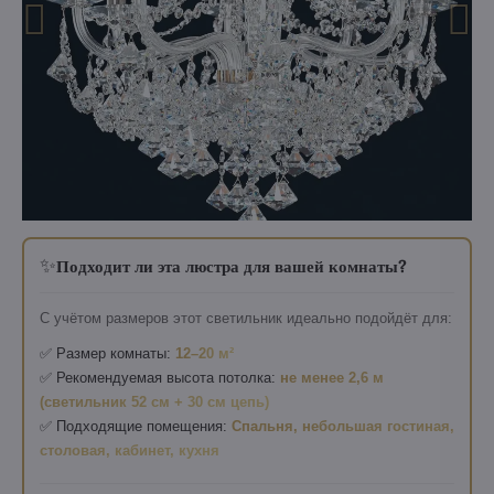
✨
Подходит ли эта люстра для вашей комнаты?
С учётом размеров этот светильник идеально подойдёт для:
✅ Размер комнаты:
12–20 м²
✅ Рекомендуемая высота потолка:
не менее 2,6 м
(светильник 52 см + 30 см цепь)
✅ Подходящие помещения:
Спальня, небольшая гостиная,
столовая, кабинет, кухня