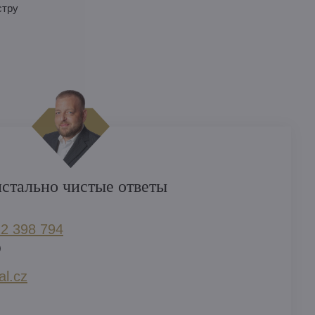
стру
стально чистые ответы
2 398 794​
)
l​.cz