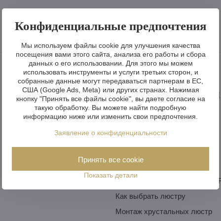
Конфиденциальные предпочтения
Мы используем файлы cookie для улучшения качества
посещения вами этого сайта, анализа его работы и сбора
данных о его использовании. Для этого мы можем
использовать инструменты и услуги третьих сторон, и
собранные данные могут передаваться партнерам в ЕС,
США (Google Ads, Meta) или других странах. Нажимая
Вдохновение и руковод
кнопку "Принять все файлы cookie", вы даете согласие на
такую обработку. Вы можете найти подробную
информацию ниже или изменить свои предпочтения.
Фотогалерея
Заявление о конфиденциальности
Видеогалерея
Каталог люстр PDF
Принять все cookie
Каталог интерьеров PDF
Показать детали
Каталог роскошных люстр PD
Как выбрать люстру
Монтаж хрустальных люстр