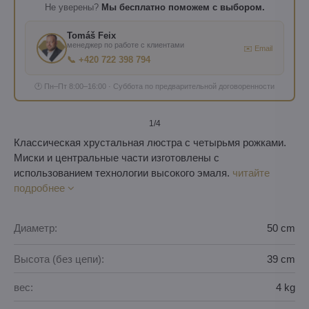
Не уверены?
Мы бесплатно поможем с выбором.
Tomáš Feix
менеджер по работе с клиентами
✉️ Email
📞 +420 722 398 794
🕐 Пн–Пт 8:00–16:00 · Суббота по предварительной договоренности
1
/4
Классическая хрустальная люстра с четырьмя рожками.
Миски и центральные части изготовлены с
использованием технологии высокого эмаля.
читайте
подробнее
Диаметр:
50 cm
Высота (без цепи):
39 cm
вес:
4 kg