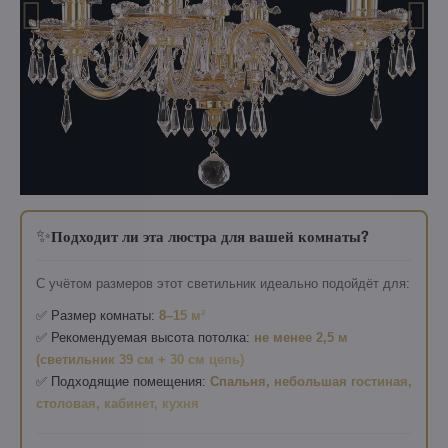
✨
Подходит ли эта люстра для вашей комнаты?
С учётом размеров этот светильник идеально подойдёт для:
✅ Размер комнаты:
8–15 м²
✅ Рекомендуемая высота потолка:
не менее 2,5 м
(светильник 39 см + 30 см цепь)
✅ Подходящие помещения:
Спальня, небольшая гостиная,
столовая, кабинет, кухня