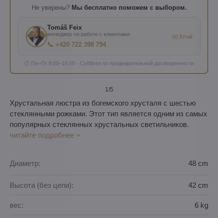
Не уверены?
Мы бесплатно поможем с выбором.
Tomáš Feix
менеджер по работе с клиентами
✉️ Email
📞 +420 722 398 794
🕐 Пн–Пт 8:00–16:00 · Суббота по предварительной договоренности
1
/5
Хрустальная люстра из богемского хрусталя с шестью
стеклянными рожками. Этот тип является одним из самых
популярных стеклянных хрустальных светильников.
читайте подробнее
Диаметр:
48 cm
Высота (без цепи):
42 cm
вес:
6 kg