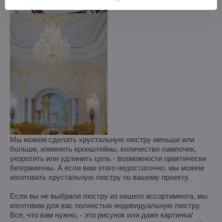
Мы можем сделать хрустальную люстру меньше или
больше, изменить кронштейны, количество лампочек,
укоротить или удлинить цепь - возможности практически
безграничны. А если вам этого недостаточно, мы можем
изготовить хрустальную люстру по вашему проекту.
Если вы не выбрали люстру из нашего ассортимента, мы
изготовим для вас полностью индивидуальную люстру.
Все, что вам нужно, - это рисунок или даже картинка/