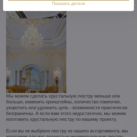
Показать детали
Мы можем сделать хрустальную люстру меньше или
больше, изменить кронштейны, количество лампочек,
укоротить или удлинить цепь - возможности практически
безграничны. А если вам этого недостаточно, мы можем
изготовить хрустальную люстру по вашему проекту.
Если вы не выбрали люстру из нашего ассортимента, мы
изготовим для вас полностью индивидуальную люстру.