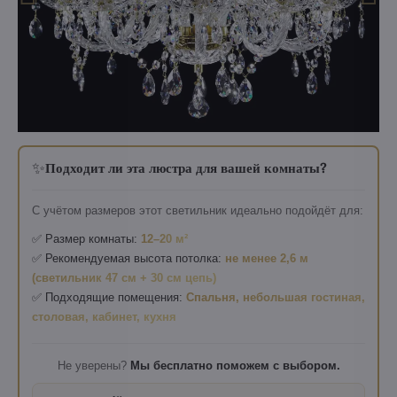
✨
Подходит ли эта люстра для вашей комнаты?
С учётом размеров этот светильник идеально подойдёт для:
✅ Размер комнаты:
12–20 м²
✅ Рекомендуемая высота потолка:
не менее 2,6 м
(светильник 47 см + 30 см цепь)
✅ Подходящие помещения:
Спальня, небольшая гостиная,
столовая, кабинет, кухня
Не уверены?
Мы бесплатно поможем с выбором.