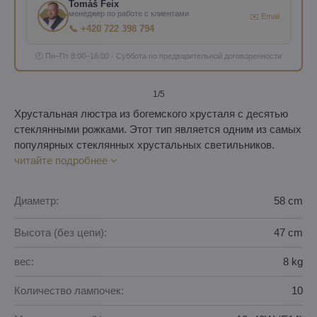
Tomáš Feix
менеджер по работе с клиентами
✉️ Email
📞 +420 722 398 794
🕐 Пн–Пт 8:00–16:00 · Суббота по предварительной договоренности
1
/5
Хрустальная люстра из богемского хрусталя с десятью
стеклянными рожками. Этот тип является одним из самых
популярных стеклянных хрустальных светильников.
читайте подробнее
Диаметр:
58 cm
Высота (без цепи):
47 cm
вес:
8 kg
Количество лампочек:
10