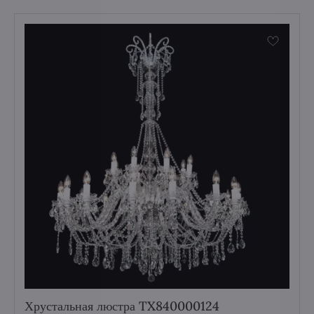
Хрустальная люстра TX840000124