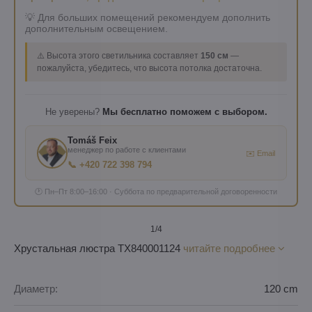
💡 Для больших помещений рекомендуем дополнить
дополнительным освещением.
⚠️ Высота этого светильника составляет
150 см
—
пожалуйста, убедитесь, что высота потолка достаточна.
Не уверены?
Мы бесплатно поможем с выбором.
Tomáš Feix
менеджер по работе с клиентами
✉️ Email
📞 +420 722 398 794
🕐 Пн–Пт 8:00–16:00 · Суббота по предварительной договоренности
1
/4
Хрустальная люстра TX840001124
читайте подробнее
Диаметр:
120 cm