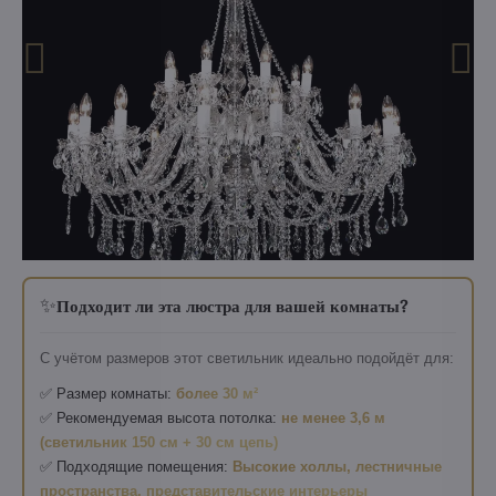
✨
Подходит ли эта люстра для вашей комнаты?
С учётом размеров этот светильник идеально подойдёт для:
✅ Размер комнаты:
более 30 м²
✅ Рекомендуемая высота потолка:
не менее 3,6 м
(светильник 150 см + 30 см цепь)
✅ Подходящие помещения:
Высокие холлы, лестничные
пространства, представительские интерьеры