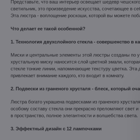
Представьте, что ваш интерьер освещает шедевр чешского
светильник, это произведение искусства, сочетающее в се
Эта люстра - воплощение роскоши, которой вы можете поб
Что делает ее такой особенной?
1. Технология двухслойного стекла - совершенство в к
Миски и центральные элементы этой люстры созданы по ун
хрустальную миску наносится слой цветной эмали, котор
стекле тонкие линии, напоминающие текстуру цветка. Эта 
привлекает внимание каждого, кто входит в комнату.
2. Подвески из граненого хрусталя - блеск, который о
Люстра богато украшена подвесками из граненого хрусталя
особому составу стекла они прекрасно преломляют свет и
в пространство, полное элегантности и волшебства света.
3. Эффектный дизайн с 12 лампочками