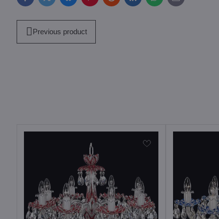
Facebook
Twitter
Bluesky
Pinterest
Reddit
LinkedIn
WhatsApp
E-
mail
Previous product