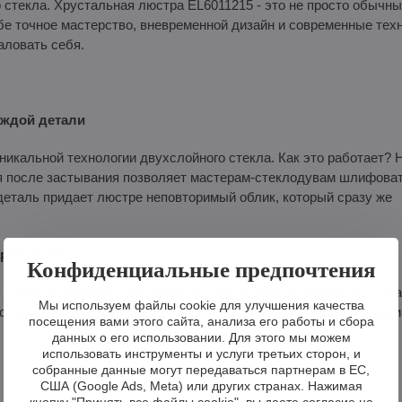
 стекла. Хрустальная люстра EL6011215 - это не просто обычн
бе точное мастерство, вневременной дизайн и современные техн
аловать себя.
аждой детали
икальной технологии двухслойного стекла. Как это работает? 
ая после застывания позволяет мастерам-стеклодувам шлифоват
деталь придает люстре неповторимый облик, который сразу же
чаровывает
Конфиденциальные предпочтения
 в форме миндаля. Эти подвески, это не просто украшение - бл
Мы используем файлы cookie для улучшения качества
 создают завораживающую игру красок, которая превратит ваш 
посещения вами этого сайта, анализа его работы и сбора
данных о его использовании. Для этого мы можем
использовать инструменты и услуги третьих сторон, и
собранные данные могут передаваться партнерам в ЕС,
США (Google Ads, Meta) или других странах. Нажимая
кнопку "Принять все файлы cookie", вы даете согласие на