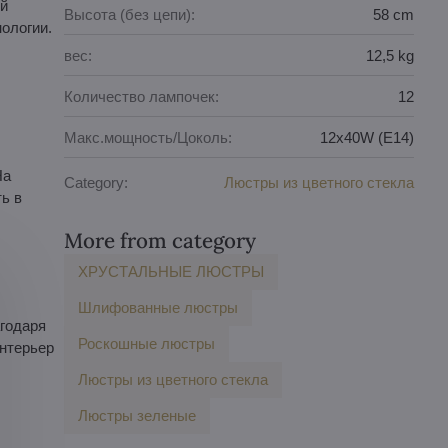
ый
Высота (без цепи):
58 cm
ологии.
вес:
12,5 kg
Количество лампочек:
12
Макс.мощность/Цоколь:
12x40W (E14)
На
Category:
Люстры из цветного стекла
ь в
More from category
ХРУСТАЛЬНЫЕ ЛЮСТРЫ
Шлифованные люстры
агодаря
Роскошные люстры
интерьер
Люстры из цветного стекла
Люстры зеленые