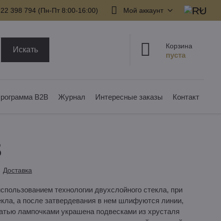
22 398 794​ (Пн-Пт 8:00-16:00)
Мой аккаунт
Корзина
Искать
рограмма B2B
Журнал
Интересные заказы
Контакт
5
Доставка
спользованием технологии двухслойного стекла, при
екла, а после затвердевания в нем шлифуются линии,
атью лампочками украшена подвесками из хрусталя