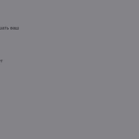
шать ваш
ет