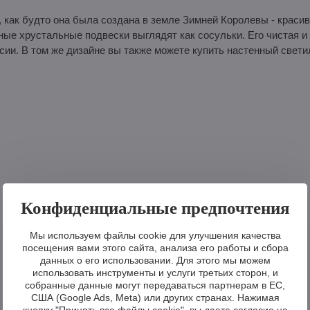
 как будто она была создана в земле Зимней Королевы - краси
е хрустальные подвески выглядят как сосульки. Его чистая и
ии. В том же дизайне вы также можете купить настенный свети
Конфиденциальные предпочтения
Мы используем файлы cookie для улучшения качества
посещения вами этого сайта, анализа его работы и сбора
данных о его использовании. Для этого мы можем
использовать инструменты и услуги третьих сторон, и
собранные данные могут передаваться партнерам в ЕС,
США (Google Ads, Meta) или других странах. Нажимая
кнопку "Принять все файлы cookie", вы даете согласие на