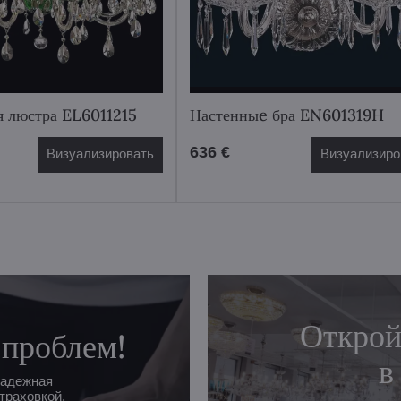
я люстра EL6011215
Настенныe бра EN601319H
636 €
Визуализировать
Визуализиро
Открой
 проблем!
в
надежная
траховкой.