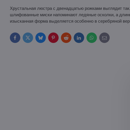
Хрустальная люстра с двенадцатью рожками выглядит так,
шлифованные миски напоминают ледяные осколки, а длинны
изысканная форма выделяется особенно в серебряной верс
Facebook
Twitter
Bluesky
Pinterest
Reddit
LinkedIn
WhatsApp
E-
mail