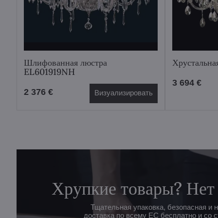
Шлифованная люстра
Хрустальна
EL601919NH
3 694 €
2 376 €
Визуализировать
Хрупкие товары? Нет
Тщательная упаковка, безопасная и 
доставка по всему ЕС бесплатно и со с