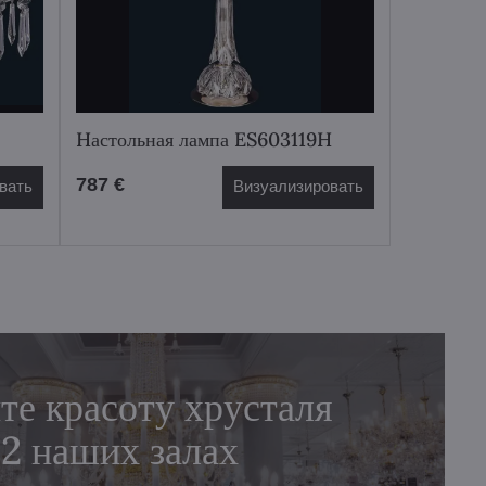
Hастольная лампа ES603119H
787 €
вать
Визуализировать
те красоту хрусталя
 2 наших залах