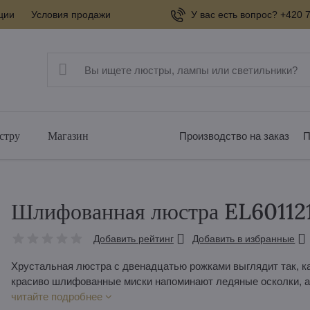
ции
Условия продажи
У вас есть вопрос? +420 7
стру
Магазин
Производство на заказ
П
Шлифованная люстра EL6011
Добавить рейтинг
Добавить в избранные
Хрустальная люстра с двенадцатью рожками выглядит так, ка
красиво шлифованные миски напоминают ледяные осколки, а
читайте подробнее