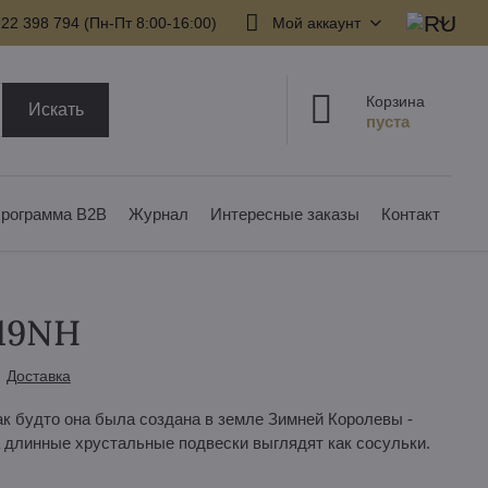
22 398 794​ (Пн-Пт 8:00-16:00)
Мой аккаунт
Корзина
Искать
рограмма B2B
Журнал
Интересные заказы
Контакт
219NH
Доставка
к будто она была создана в земле Зимней Королевы -
 длинные хрустальные подвески выглядят как сосульки.