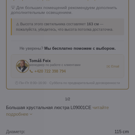
💡 Для больших помещений рекомендуем дополнить
дополнительным освещением.
⚠️ Высота этого светильника составляет
163 см
—
пожалуйста, убедитесь, что высота потолка достаточна.
Не уверены?
Мы бесплатно поможем с выбором.
Tomáš Feix
менеджер по работе с клиентами
✉️ Email
📞 +420 722 398 794
🕐 Пн–Пт 8:00–16:00 · Суббота по предварительной договоренности
1
/2
Большая xрустальная люстра L09001CE
читайте
подробнее
Диаметр:
115 cm