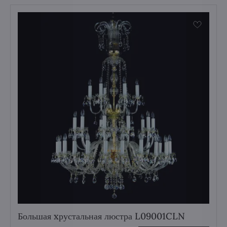
Большая xрустальная люстра L09001CLN