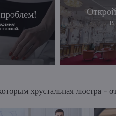
Открой
 проблем!
в
надежная
траховкой.
 которым хрустальная люстра - 