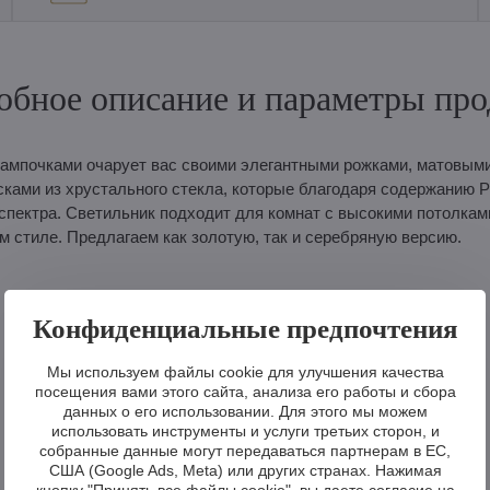
обное описание и параметры про
ампочками очарует вас своими элегантными рожками, матовыми
ами из хрустального стекла, которые благодаря содержанию 
спектра. Светильник подходит для комнат с высокими потолкам
 стиле. Предлагаем как золотую, так и серебряную версию.
Конфиденциальные предпочтения
Мы используем файлы cookie для улучшения качества
посещения вами этого сайта, анализа его работы и сбора
данных о его использовании. Для этого мы можем
использовать инструменты и услуги третьих сторон, и
собранные данные могут передаваться партнерам в ЕС,
США (Google Ads, Meta) или других странах. Нажимая
кнопку "Принять все файлы cookie", вы даете согласие на