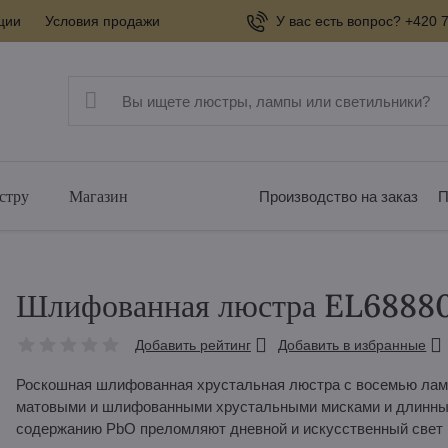
ции
Условия продажи
У вас есть вопрос? +420 7
стру
Магазин
Производство на заказ
П
Шлифованная люстра EL6888
Добавить рейтинг
Добавить в избранные
Роскошная шлифованная хрустальная люстра с восемью ламп
матовыми и шлифованными хрустальными мисками и длинными
содержанию PbO преломляют дневной и искусственный свет в