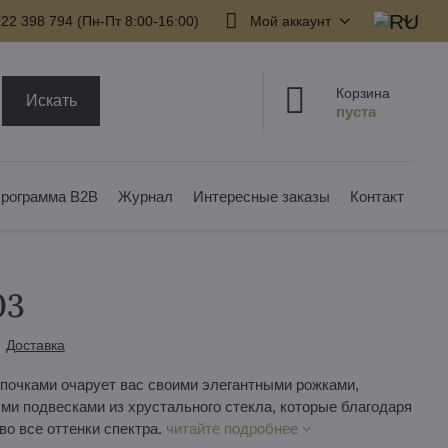
22 398 794​ (Пн-Пт 8:00-16:00)
Мой аккаунт
Корзина
Искать
рограмма B2B
Журнал
Интересные заказы
Контакт
03
Доставка
очками очарует вас своими элегантными рожками,
 подвесками из хрустального стекла, которые благодаря
о все оттенки спектра.
читайте подробнее