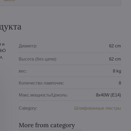
дукта
 и
Диаметр:
62 cm
PbO
и,
Высота (без цепи):
62 cm
вес:
8 kg
Количество лампочек:
8
Макс.мощность/Цоколь:
8x40W (E14)
Category:
Шлифованные люстры
More from category