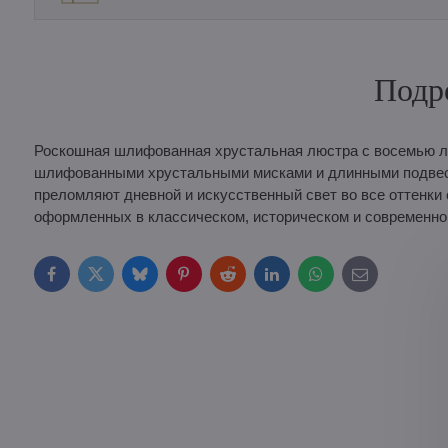
Подр
Роскошная шлифованная хрустальная люстра с восемью л
шлифованными хрустальными мисками и длинными подвеск
преломляют дневной и искусственный свет во все оттенки 
оформленных в классическом, историческом и современном
Facebook
Twitter
Bluesky
Pinterest
Reddit
LinkedIn
WhatsApp
E-
mail