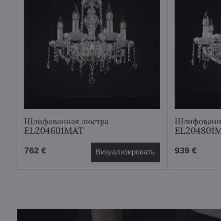
Шлифованная люстра
Шлифованн
EL204601MAT
EL204801
762 €
939 €
Визуализировать