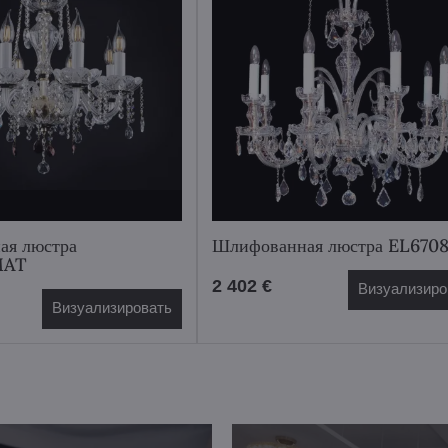
ая люстра
Шлифованная люстра EL670
MAT
2 402 €
Визуализиро
Визуализировать