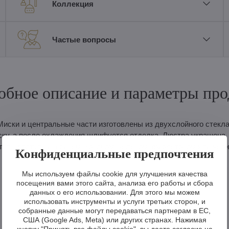
Коллекция
Частые вопросы
обное описание и параметры про
иски и центральные части изготовлены из двухслойного стекла
ску, а после охлаждения шлифуется отделка. Люстра украшена
ипа доступны в синем, красном, зеленом, фиолетовом или чер
Конфиденциальные предпочтения
Мы используем файлы cookie для улучшения качества
посещения вами этого сайта, анализа его работы и сбора
данных о его использовании. Для этого мы можем
использовать инструменты и услуги третьих сторон, и
собранные данные могут передаваться партнерам в ЕС,
США (Google Ads, Meta) или других странах. Нажимая
кнопку "Принять все файлы cookie", вы даете согласие на