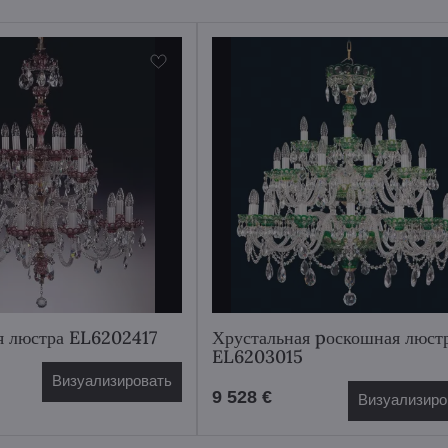
я люстра EL6202417
Хрустальная pоскошная люст
EL6203015
Визуализировать
9 528 €
Визуализиро