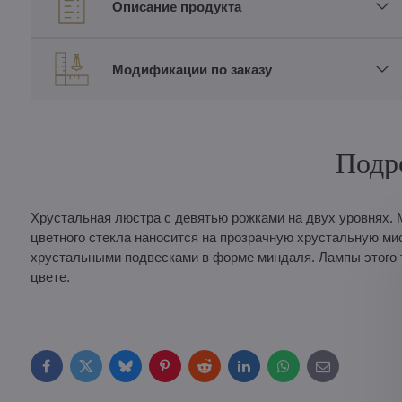
Описание продукта
Модификации по заказу
Подр
Хрустальная люстра с девятью рожками на двух уровнях. М
цветного стекла наносится на прозрачную хрустальную ми
хрустальными подвесками в форме миндаля. Лампы этого т
цвете.
Facebook
Twitter
Bluesky
Pinterest
Reddit
LinkedIn
WhatsApp
E-
mail