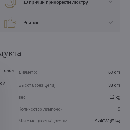
10 причин приобрести люстру
Рейтинг
дукта
 - слой
Диаметр:
60 cm
ном
Высота (без цепи):
88 cm
вес:
12 kg
Количество лампочек:
9
Макс.мощность/Цоколь:
9x40W (E14)