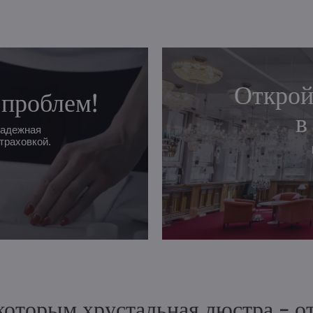
Открой
 проблем!
в
надежная
траховкой.
 которым хрустальная люстра - 