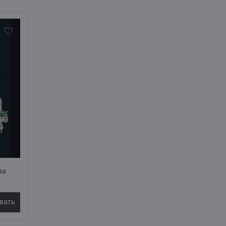
ра
вать