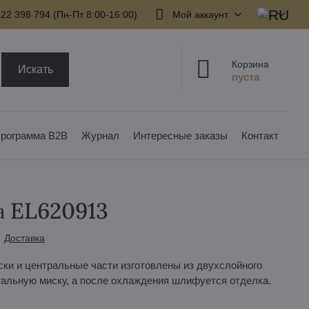
22 398 794​ (Пн-Пт 8:00-16:00)
Мой аккаунт
Корзина
Искать
рограмма B2B
Журнал
Интересные заказы
Контакт
а EL620913
Доставка
ски и центральные части изготовлены из двухслойного
стальную миску, а после охлаждения шлифуется отделка.