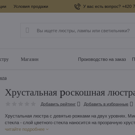
ции
Условия продажи
У вас есть вопрос? +420 7
стру
Магазин
Производство на заказ
П
екла
Хрустальная pоскошная люстр
Добавить рейтинг
Добавить в избранные
Хрустальная люстра с девятью рожками на двух уровнях. Ми
стекла - слой цветного стекла наносится на прозрачную хру
читайте подробнее