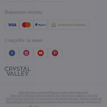
Варианты оплаты
Банковский перевод
Следуйте за нами
Все люстры в наличии
Люстры в выставочном зале
Типы хрустальных светильников
Светодиодные лампы и люстры
Хрустальная люстра по-прежнему в моде
Меблировка домов и квартир
Винтажный интерьер и хрустальные люстры
Светильники для ванной
Excellent