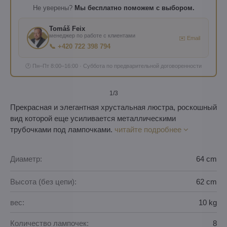
Не уверены?
Мы бесплатно поможем с выбором.
Tomáš Feix
менеджер по работе с клиентами
✉️ Email
📞 +420 722 398 794
🕐 Пн–Пт 8:00–16:00 · Суббота по предварительной договоренности
1
/3
Прекрасная и элегантная хрустальная люстра, роскошный
вид которой еще усиливается металлическими
трубочками под лампочками.
читайте подробнее
Диаметр:
64 cm
Высота (без цепи):
62 cm
вес:
10 kg
Количество лампочек:
8