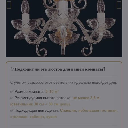
✨
Подходит ли эта люстра для вашей комнаты?
С учётом размеров этот светильник идеально подойдёт для:
✅ Размер комнаты:
5–10 м²
✅ Рекомендуемая высота потолка:
не менее 2,5 м
(светильник 38 см + 30 см цепь)
✅ Подходящие помещения:
Спальня, небольшая гостиная,
столовая, кабинет, кухня