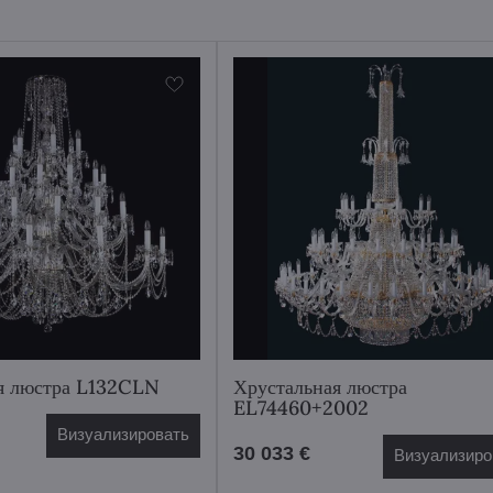
я люстра L132CLN
Хрустальная люстра
EL74460+2002
Визуализировать
30 033 €
Визуализиро