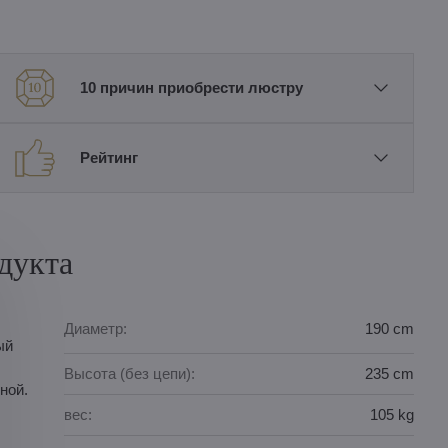
10 причин приобрести люстру
Рейтинг
дукта
Диаметр:
190 cm
ый
Высота (без цепи):
235 cm
ной.
вес:
105 kg