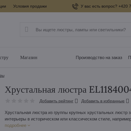
ции
Условия продажи
У вас есть вопрос? +420 7
стру
Магазин
Производство на заказ
П
тры
Хрустальная люстра EL118400
Добавить рейтинг
Добавить в избранные
Хрустальная люстра из группы крупных хрустальных люстр з
интерьеры в историческом или классическом стиле, наприме
подробнее