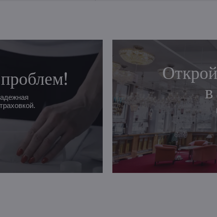
Открой
 проблем!
в
надежная
траховкой.