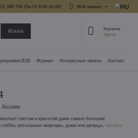
22 398 794​ (Пн-Пт 8:00-16:00)
Мой аккаунт
Корзина
Искать
рограмма B2B
Журнал
Интересные заказы
Контакт
4
Доставка
аполнит светом и красотой даже самые большие
р лобби, роскошные квартиры, дома или дворцы.
читайте