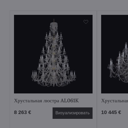
Хрустальная люстра AL061K
Хрустальна
8 263 €
10 445 €
Визуализировать