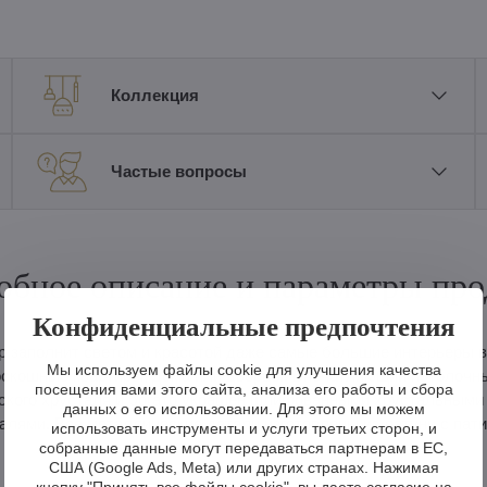
Коллекция
Частые вопросы
обное описание и параметры про
Конфиденциальные предпочтения
р заполнит светом и красотой даже самые большие интерьеры в
Мы используем файлы cookie для улучшения качества
роскошные квартиры, дома или дворцы. Впечатляющий потолочн
посещения вами этого сайта, анализа его работы и сбора
ешского хрусталя и богато украшен шлифованными хрустальными
данных о его использовании. Для этого мы можем
алями. Все металлические детали изготовлены из латуни с пати
использовать инструменты и услуги третьих сторон, и
собранные данные могут передаваться партнерам в ЕС,
США (Google Ads, Meta) или других странах. Нажимая
кнопку "Принять все файлы cookie", вы даете согласие на