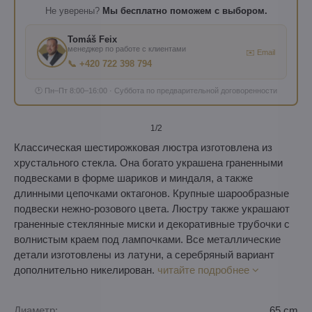
Не уверены?
Мы бесплатно поможем с выбором.
Tomáš Feix
менеджер по работе с клиентами
✉️ Email
📞 +420 722 398 794
🕐 Пн–Пт 8:00–16:00 · Суббота по предварительной договоренности
1
/2
Классическая шестирожковая люстра изготовлена ​​из
хрустального стекла. Она богато украшена граненными
подвесками в форме шариков и миндаля, а также
длинными цепочками октагонов. Крупные шарообразные
подвески нежно-розового цвета. Люстру также украшают
граненные стеклянные миски и декоративные трубочки с
волнистым краем под лампочками. Все металлические
детали изготовлены из латуни, а серебряный вариант
дополнительно никелирован.
читайте подробнее
Диаметр:
65 cm