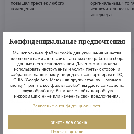
повышая престиж любого
оригинальным, что г
помещения.
исключительность в
интерьера.
Конфиденциальные предпочтения
Мы используем файлы cookie для улучшения качества
посещения вами этого сайта, анализа его работы и сбора
данных о его использовании. Для этого мы можем
использовать инструменты и услуги третьих сторон, и
собранные данные могут передаваться партнерам в ЕС,
США (Google Ads, Meta) или других странах. Нажимая
кнопку "Принять все файлы cookie", вы даете согласие на
Любая хрустальная люстра в
такую обработку. Вы можете найти подробную
информацию ниже или изменить свои предпочтения.
нашем предложении может быть
Заявление о конфиденциальности
изготовлена на заказ для вас
Принять все cookie
Показать детали